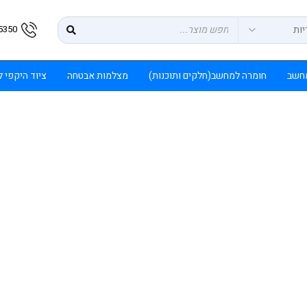
5350
חשב
חומרה למחשב(חלקים ותוכנות)
מצלמות אבטחה
ציוד היקפי 