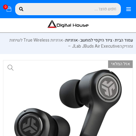
0
עמוד הבית
ציוד היקפי למחשב
אוזניות
אוזניות True Wireless לשיחות
›
›
›
ומוזיקהJLab JBuds Air Executive –
אזל המלאי