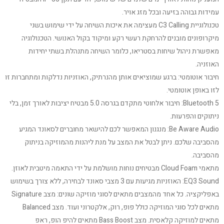
עמידות גבוהה בזיעה ובכל מזג אויר.
טכנולוגיית C3 Calling מעצימה את איכות השיחה על ידי שימוש בשני
מיקרופונים מובנים להרחקת רעשי רקע ומיקוד בקול האנושי. הטכנולוגיה
מאפשרת ניהול שיחות בסטריאו, כלומר השיחה מתנהלת בשתי יחידות
האוזניה.
חיבור אוטומטי: ברגע שמוציאים אותן מהנרתיק, האוזניות נדלקות ומתחברות זו
לזו באופן אוטומטי.
Bluetooth 5: חיבור אלחוטי מתקדם בגרסה 5.0 מבטיח יציבות לאורך זמן, בלי
ניתוקים והפרעות.
Be Aware Audio: מנגנון המאפשר לכם להישאר מחוברים לסאונד המגיע
מהסביבה שלכם. ניתן לבטל את המצב על מנת ליהנות מהמוזיקה בניתוק
מהסביבה.
מתאמי Cloud Foam מבטיחים נוחות מושלמת על ידי התאמה מיטבית לאוזן.
EQ3 Sound: האוזניות מגיעות עם 3 מצבי סאונד לבחירה, ללא צורך בשימוש
באפליקציה. כל אחד מהמצבים מתאים לסוגי מוזיקה שונים: מצב Signature
מתאים לכל סוגי המוזיקה כולל פופ, רוק, אלקטרוני ועוד. מצב Balanced
מתאים למוזיקה קלאסית. מצב Bass Boost מתאים להיפ הופ, ראפ