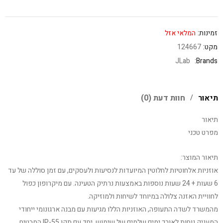
זמינות:
המלאי אזל
מקט:
124667
JLab
Brands:
תיאור
חוות דעת (0)
תיאור
מפרט טכני
תיאור המוצר:
אוזניות אלחוטיות לחלוטין המיועדות לנסיעות ולעסקים, עם זמן סוללה של עד
6 שעות + 24 שעות נוספות באמצעות נרתיק הטעינה. עם מיקרופון כפול
לחוויית האזנה צלולה במיוחד לשיחות ולמוזיקה.
מהמשרד לשדה התעופה, האוזניות הללו מגיעות עם מבנה ארגונומי ייחודי
המעניק נוחות לאורך ימים שלמים של שימוש, יחד עם תקן IP-55 המבטיח