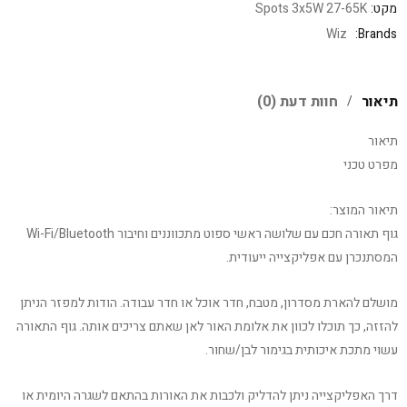
מקט:
Spots 3x5W 27-65K
Wiz
Brands:
תיאור
חוות דעת (0)
תיאור
מפרט טכני
תיאור המוצר:
גוף תאורה חכם עם שלושה ראשי ספוט מתכווננים וחיבור Wi-Fi/Bluetooth
המסתנכרן עם אפליקצייה ייעודית.
מושלם להארת מסדרון, מטבח, חדר אוכל או חדר עבודה. הודות למפזר הניתן
להזזה, כך תוכלו לכוון את אלומת האור לאן שאתם צריכים אותה. גוף התאורה
עשוי מתכת איכותית בגימור לבן/שחור.
דרך האפליקצייה ניתן להדליק ולכבות את האורות בהתאם לשגרה היומית או