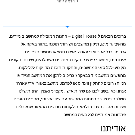
הספק של נורה חלופית (מקסימום): 5 W
הראה יותר
דירוג יעילות אנרגטית: A
מספר נורות: 3
אינדקס עיבוד צבע: (CRI) 90
מידות המוצר : רוחב 105 מ”מ, עומק 440 מ”מ, גובה 123 מ”מ, אורך 44 ס”מ
ברוכים הבאים ל־Digital House – החנות המובילה למחשבים ניידים,
מחשבי גיימינג, תיקון מחשבים ושירותי תוכנה באזור באקה אל
גרבייה ובכל אזור ואדי עארה. אצלנו תמצאו מחשבים ניידים
איכותיים, מחשבי גיימינג חזקים במחירים משתלמים, שירות תיקונים
מקצועי לכל סוגי המחשבים, והתקנות תוכנה מדויקות לכל לקוח.
מחפשים מחשב נייד בבאקה? צריכים לתקן את המחשב הנייד או
הנייח? רוצים להתקין ווינדוס או לפרמט מחשב באזור ואדי עארה?
אנחנו כאן בשבילכם עם שירות אישי, מקצועי ואמין. החנות שלנו
משלבת ניסיון רב בתחום המחשוב עם ציוד איכותי, מחירים הוגנים
ושירות מהיר. הצטרפו למאות לקוחות מרוצים מהאזור שמקבלים
פתרונות אמיתיים לכל בעיה במחשב.
אודיתנו