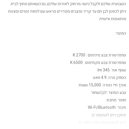
השבועית שלכם ולקבל גישה מרחוק לאורות שלכם, גם כשאתם מחוץ לבית.
ניתן לכוונון לבן חם עד קריר ומצבים מוגדרים מראש עם לוחות זמנים וסצנות
מותאמות אישית.
המוצר:
טמפרטורת צבע מינימום : 2700 K
טמפרטורת צבע מקסימום : 6500 K
שטף אור: 345 lm
הספק נורה: 4.9 וואט
אורך חיי הנורה: 15,000 שעות
צבע המוצר: לבן/שחור
חומר: מתכת
חיבור: Wi-Fi/Bluetooth
מתקן ניתן לעמעום: כן
ניתן לעמעום עם שלט רחוק: כן