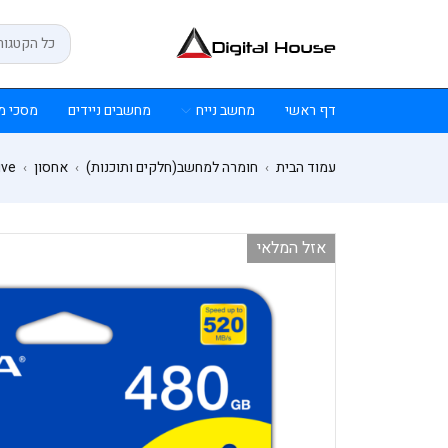
דף ראשי
מחשב נייח
מחשבים ניידים
מסכי מ
עמוד הבית
חומרה למחשב(חלקים ותוכנות)
אחסון
ive
›
›
›
אזל המלאי