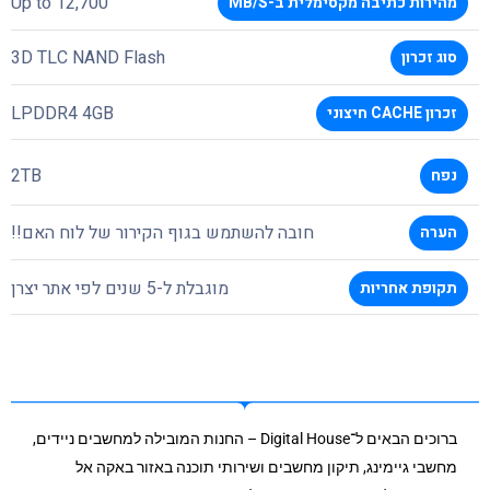
Up to 12,700
מהירות כתיבה מקסימלית ב-MB/S
3D TLC NAND Flash
סוג זכרון
LPDDR4 4GB
זכרון CACHE חיצוני
2TB
נפח
חובה להשתמש בגוף הקירור של לוח האם!!
הערה
מוגבלת ל-5 שנים לפי אתר יצרן
תקופת אחריות
ברוכים הבאים ל־Digital House – החנות המובילה למחשבים ניידים,
מחשבי גיימינג, תיקון מחשבים ושירותי תוכנה באזור באקה אל