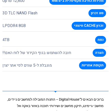
Up to 12,600
מהירות כתיבה מקסימלית ב-MB/S
3D TLC NAND Flash
סוג זכרון
LPDDR4 8GB
זכרון CACHE חיצוני
4TB
נפח
חובה להשתמש בגוף הקירור של לוח האם!!
הערה
מוגבלת ל-5 שנים לפי אתר יצרן
תקופת אחריות
ברוכים הבאים ל־Digital House – החנות המובילה למחשבים ניידים,
מחשבי גיימינג, תיקון מחשבים ושירותי תוכנה באזור באקה אל