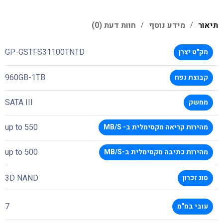
תיאור
מידע נוסף
חוות דעת (0)
GP-GSTFS31100TNTD
מק"ט יצרן
960GB-1TB
קבוצת נפח
SATA III
ממשק
550 up to
מהירות קריאה מקסימלית ב- MB/S
500 up to
מהירות כתיבה מקסימלית ב-MB/S
3D NAND
סוג זכרון
7
עובי במ"מ