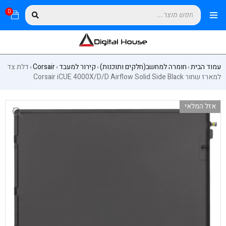
0
עמוד הבית
חומרה למחשב(חלקים ותוכנות)
קירור למעבד
Corsair
דלת צד
›
›
›
›
למארז שחור Corsair iCUE 4000X/D/D Airflow Solid Side Black
אזל המלאי