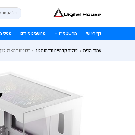
דף ראשי
מחשב נייח
מחשבים ניידים
מסכי מ
עמוד הבית
פנלים קדמיים ודלתות צד
זכוכית למארז לבן ANTEC CX200M
›
›