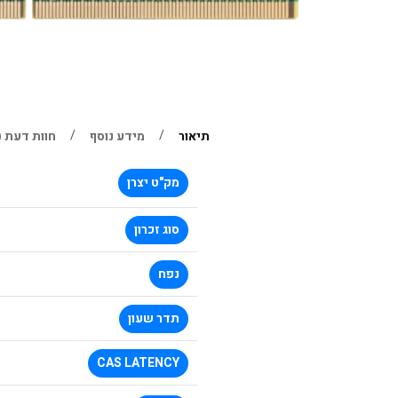
תיאור
מידע נוסף
חוות דעת (0)
מק"ט יצרן
סוג זכרון
נפח
תדר שעון
CAS LATENCY