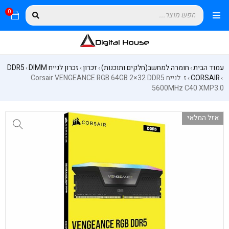
0
עמוד הבית
חומרה למחשב(חלקים ותוכנות)
זכרון
זכרון לנייח DIMM
DDR5
›
›
›
›
CORSAIR
ז. לנייח Corsair VENGEANCE RGB 64GB 2×32 DDR5
›
›
5600MHz C40 XMP3.0
אזל המלאי