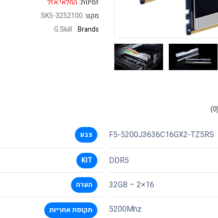
זמינות:
המלאי אזל
מקט:
SK5-3252100
G.Skill
Brands:
F5-5200J3636C16GX2-TZ5RS
צבע
DDR5
KIT
32GB – 2×16
הערה
5200Mhz
תקופת אחריות