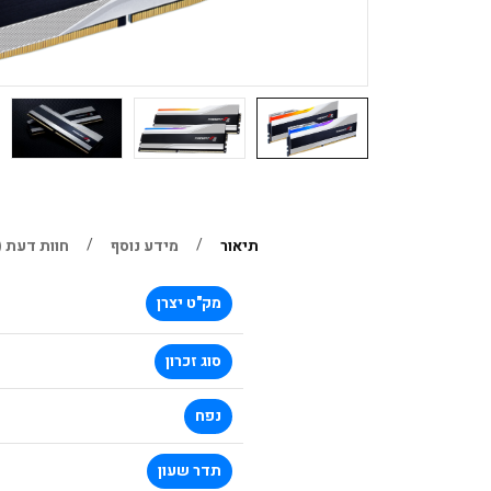
תיאור
מידע נוסף
חוות דעת (0)
מק"ט יצרן
סוג זכרון
נפח
תדר שעון