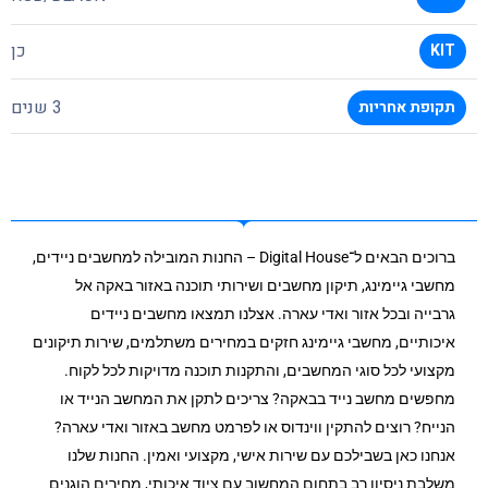
כן
KIT
3 שנים
תקופת אחריות
ברוכים הבאים ל־Digital House – החנות המובילה למחשבים ניידים,
מחשבי גיימינג, תיקון מחשבים ושירותי תוכנה באזור באקה אל
גרבייה ובכל אזור ואדי עארה. אצלנו תמצאו מחשבים ניידים
איכותיים, מחשבי גיימינג חזקים במחירים משתלמים, שירות תיקונים
מקצועי לכל סוגי המחשבים, והתקנות תוכנה מדויקות לכל לקוח.
מחפשים מחשב נייד בבאקה? צריכים לתקן את המחשב הנייד או
הנייח? רוצים להתקין ווינדוס או לפרמט מחשב באזור ואדי עארה?
אנחנו כאן בשבילכם עם שירות אישי, מקצועי ואמין. החנות שלנו
משלבת ניסיון רב בתחום המחשוב עם ציוד איכותי, מחירים הוגנים