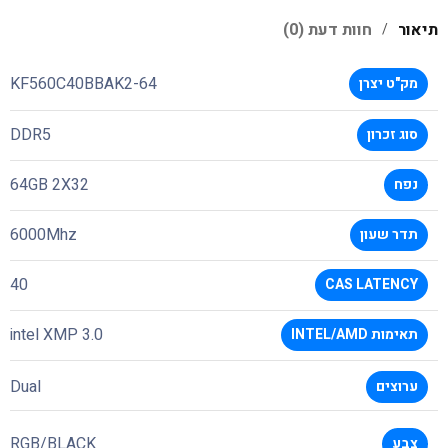
תיאור
חוות דעת (0)
KF560C40BBAK2-64
מק"ט יצרן
DDR5
סוג זכרון
64GB 2X32
נפח
6000Mhz
תדר שעון
40
CAS LATENCY
intel XMP 3.0
תאימות INTEL/AMD
Dual
ערוצים
RGB/BLACK
צבע