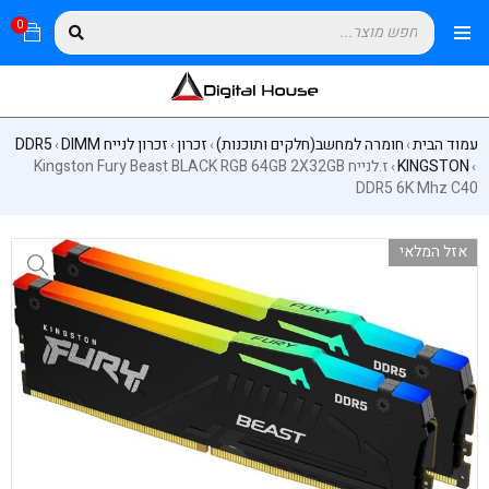
0
עמוד הבית
חומרה למחשב(חלקים ותוכנות)
זכרון
זכרון לנייח DIMM
DDR5
›
›
›
›
KINGSTON
ז.לנייח Kingston Fury Beast BLACK RGB 64GB 2X32GB
›
›
DDR5 6K Mhz C40
אזל המלאי