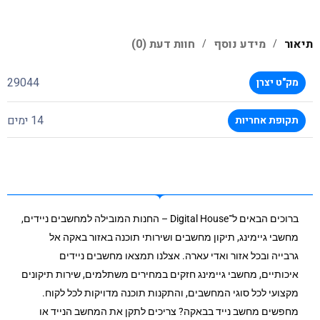
תיאור
מידע נוסף
חוות דעת (0)
29044
מק"ט יצרן
14 ימים
תקופת אחריות
ברוכים הבאים ל־Digital House – החנות המובילה למחשבים ניידים,
מחשבי גיימינג, תיקון מחשבים ושירותי תוכנה באזור באקה אל
גרבייה ובכל אזור ואדי עארה. אצלנו תמצאו מחשבים ניידים
איכותיים, מחשבי גיימינג חזקים במחירים משתלמים, שירות תיקונים
מקצועי לכל סוגי המחשבים, והתקנות תוכנה מדויקות לכל לקוח.
מחפשים מחשב נייד בבאקה? צריכים לתקן את המחשב הנייד או