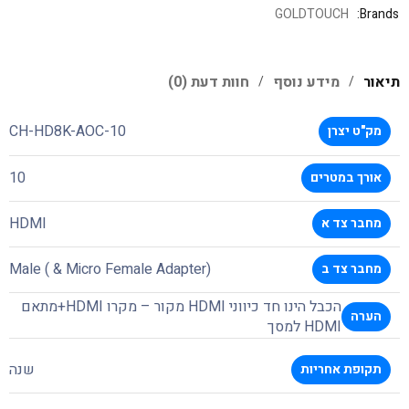
GOLDTOUCH
Brands:
תיאור
מידע נוסף
חוות דעת (0)
CH-HD8K-AOC-10
מק"ט יצרן
10
אורך במטרים
HDMI
מחבר צד א
Male ( & Micro Female Adapter)
מחבר צד ב
הכבל הינו חד כיווני HDMI מקור – מקרו HDMI+מתאם
הערה
HDMI למסך
שנה
תקופת אחריות