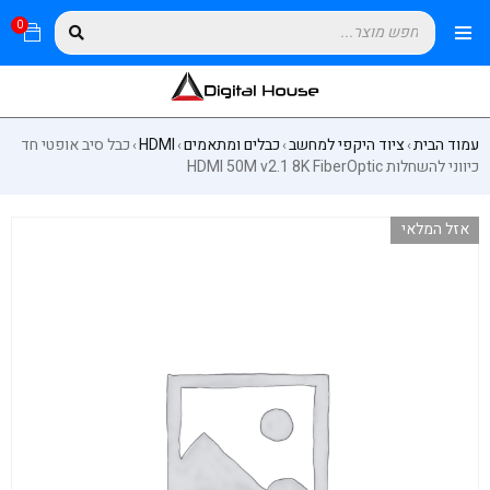
0
עמוד הבית
ציוד היקפי למחשב
כבלים ומתאמים
HDMI
כבל סיב אופטי חד
›
›
›
›
כיווני להשחלות HDMI 50M v2.1 8K FiberOptic
אזל המלאי