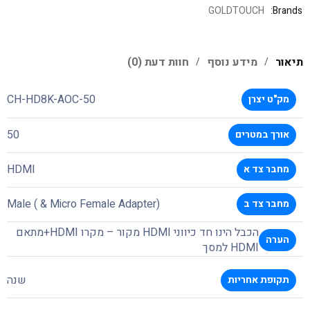
GOLDTOUCH
Brands:
תיאור
מידע נוסף
חוות דעת (0)
CH-HD8K-AOC-50
מק"ט יצרן
50
אורך במטרים
HDMI
מחבר צד א
Male ( & Micro Female Adapter)
מחבר צד ב
הכבל הינו חד כיווני HDMI מקור – מקרו HDMI+מתאם
הערה
HDMI למסך
שנה
תקופת אחריות