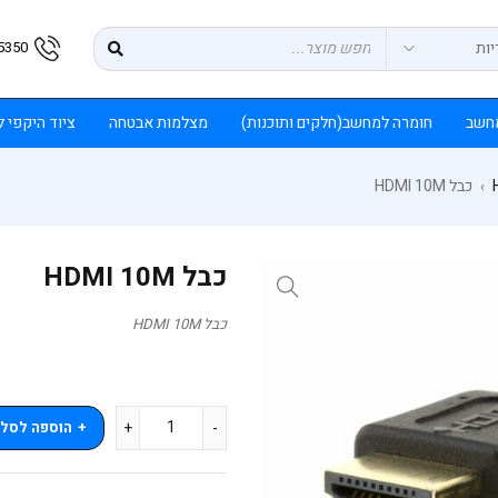
5350
חשב
חומרה למחשב(חלקים ותוכנות)
מצלמות אבטחה
ציוד היקפי 
כבל HDMI 10M
›
כבל HDMI 10M
כבל HDMI 10M
הוספה לסל