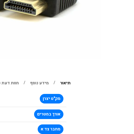
תיאור
מידע נוסף
חוות דעת (0)
מק"ט יצרן
אורך במטרים
מחבר צד א