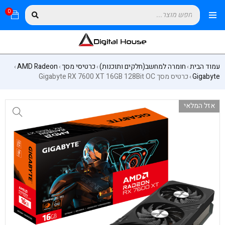
0
עמוד הבית
חומרה למחשב(חלקים ותוכנות)
כרטיסי מסך
AMD Radeon
›
›
›
›
Gigabyte
כרטיס מסך Gigabyte RX 7600 XT 16GB 128Bit OC
›
אזל המלאי