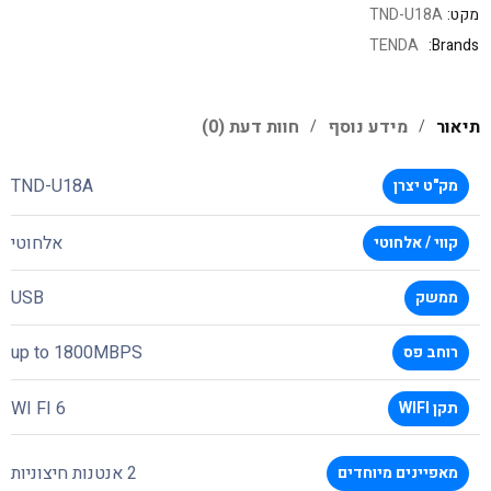
מקט:
TND-U18A
TENDA
Brands:
תיאור
מידע נוסף
חוות דעת (0)
TND-U18A
מק"ט יצרן
אלחוטי
קווי / אלחוטי
USB
ממשק
up to 1800MBPS
רוחב פס
WI FI 6
תקן WIFI
2 אנטנות חיצוניות
מאפיינים מיוחדים