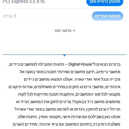
PCI Express 5.0 X16
ממשק כרטיס מסך
3 שנים
תקופת אחריות
הראה יותר
ברוכים הבאים ל־Digital House – החנות המובילה למחשבים ניידים,
מחשבי גיימינג, תיקון מחשבים ושירותי תוכנה באזור באקה אל
גרבייה ובכל אזור ואדי עארה. אצלנו תמצאו מחשבים ניידים
איכותיים, מחשבי גיימינג חזקים במחירים משתלמים, שירות תיקונים
מקצועי לכל סוגי המחשבים, והתקנות תוכנה מדויקות לכל לקוח.
מחפשים מחשב נייד בבאקה? צריכים לתקן את המחשב הנייד או
הנייח? רוצים להתקין ווינדוס או לפרמט מחשב באזור ואדי עארה?
אנחנו כאן בשבילכם עם שירות אישי, מקצועי ואמין. החנות שלנו
משלבת ניסיון רב בתחום המחשוב עם ציוד איכותי, מחירים הוגנים