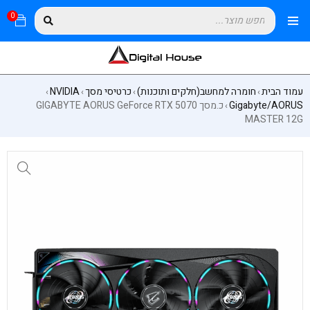
0
עמוד הבית
חומרה למחשב(חלקים ותוכנות)
כרטיסי מסך
NVIDIA
›
›
›
›
Gigabyte/AORUS
כ.מסך GIGABYTE AORUS GeForce RTX 5070
›
MASTER 12G