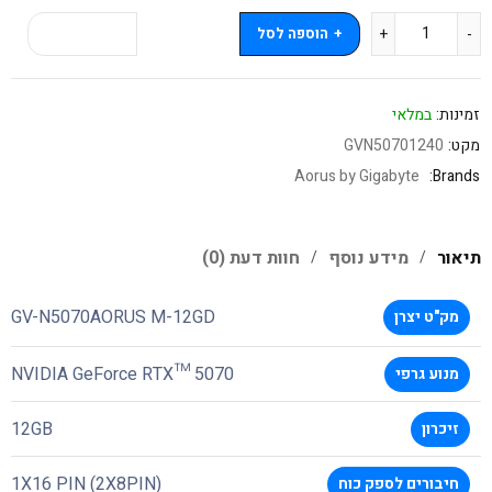
הוספה לסל
קנה עכשיו
זמינות:
במלאי
מקט:
GVN50701240
Aorus by Gigabyte
Brands:
תיאור
מידע נוסף
חוות דעת (0)
GV-N5070AORUS M-12GD
מק"ט יצרן
NVIDIA GeForce RTX™ 5070
מנוע גרפי
12GB
זיכרון
1X16 PIN (2X8PIN)
חיבורים לספק כוח