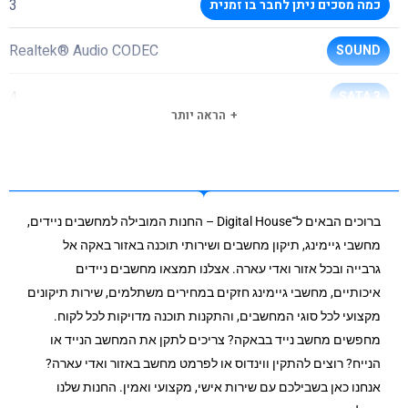
3
כמה מסכים ניתן לחבר בו זמנית
Realtek® Audio CODEC
SOUND
4
SATA 3
הראה יותר
2
USB 2.0 TYPE-A
1
USB 3 HEADER
ברוכים הבאים ל־Digital House – החנות המובילה למחשבים ניידים,
בדיקה 1
USB 3.2 GEN 1 TYPE-A
מחשבי גיימינג, תיקון מחשבים ושירותי תוכנה באזור באקה אל
גרבייה ובכל אזור ואדי עארה. אצלנו תמצאו מחשבים ניידים
0/1/10
RAID
איכותיים, מחשבי גיימינג חזקים במחירים משתלמים, שירות תיקונים
מקצועי לכל סוגי המחשבים, והתקנות תוכנה מדויקות לכל לקוח.
Realtek GbE
כרטיס רשת קווי
מחפשים מחשב נייד בבאקה? צריכים לתקן את המחשב הנייד או
הנייח? רוצים להתקין ווינדוס או לפרמט מחשב באזור ואדי עארה?
עכבר/מקלדת
חיבור PS/2
אנחנו כאן בשבילכם עם שירות אישי, מקצועי ואמין. החנות שלנו