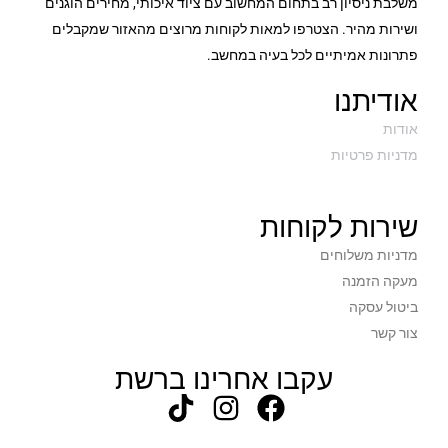
משלבת ניסיון רב בתחום המחשוב עם ציוד איכותי, מחירים הוגנים
2
כמות חיבורי מאורר מארז
ושירות מהיר. הצטרפו למאות לקוחות מרוצים מהאזור שמקבלים
פתרונות אמיתיים לכל בעיה במחשב.
windows 10 64bit
תמיכה במערכות הפעלה
אודיתנו
PCI Express 3.0 X16
ממשק כרטיס מסך
אודות
מדניות פרטיות
יש
QFLASH
3 שנים
תקופת אחריות
שירות לקוחות
מדניות משלוחים
מעקה הזמנה
ביטול עסקה
צור קשר
עקבו אחרינו ברשת