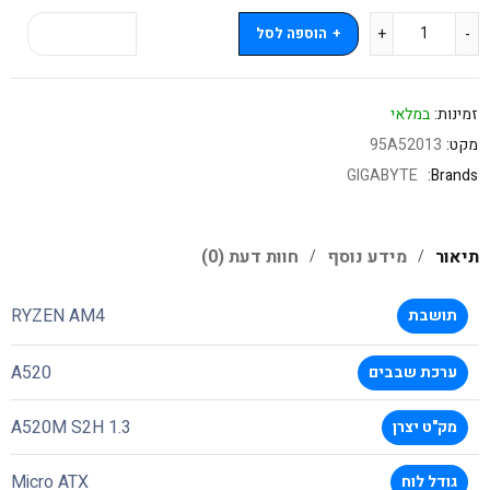
הוספה לסל
קנה עכשיו
זמינות:
במלאי
מקט:
95A52013
GIGABYTE
Brands:
תיאור
מידע נוסף
חוות דעת (0)
RYZEN AM4
תושבת
A520
ערכת שבבים
A520M S2H 1.3
מק"ט יצרן
Micro ATX
גודל לוח