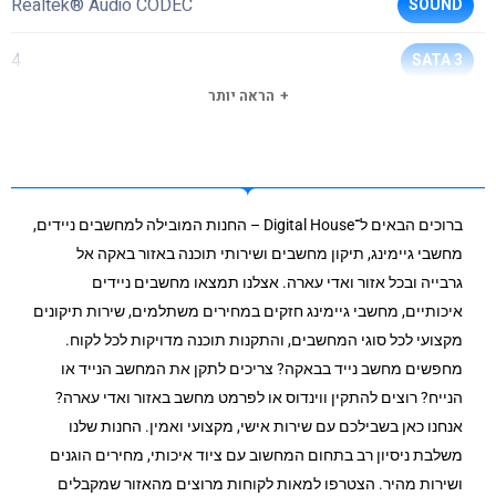
Realtek® Audio CODEC
SOUND
4
SATA 3
הראה יותר
4
USB 2
1
USB 2.0 HEADER
ברוכים הבאים ל־Digital House – החנות המובילה למחשבים ניידים,
1
USB 3 HEADER
מחשבי גיימינג, תיקון מחשבים ושירותי תוכנה באזור באקה אל
גרבייה ובכל אזור ואדי עארה. אצלנו תמצאו מחשבים ניידים
2
USB 3.2 TYPE A
איכותיים, מחשבי גיימינג חזקים במחירים משתלמים, שירות תיקונים
מקצועי לכל סוגי המחשבים, והתקנות תוכנה מדויקות לכל לקוח.
1
COM HEADER
מחפשים מחשב נייד בבאקה? צריכים לתקן את המחשב הנייד או
הנייח? רוצים להתקין ווינדוס או לפרמט מחשב באזור ואדי עארה?
Realtek GbE
כרטיס רשת קווי
אנחנו כאן בשבילכם עם שירות אישי, מקצועי ואמין. החנות שלנו
עכבר/מקלדת
משלבת ניסיון רב בתחום המחשוב עם ציוד איכותי, מחירים הוגנים
חיבור PS/2
ושירות מהיר. הצטרפו למאות לקוחות מרוצים מהאזור שמקבלים