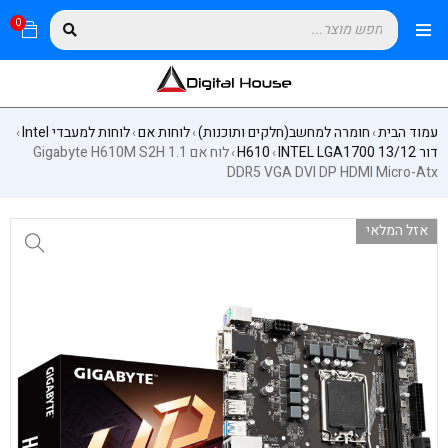
0
עמוד הבית
חומרה למחשב(חלקים ותוכנות)
לוחות אם
לוחות למעבדי Intel
›
›
›
›
דור 13/12 INTEL LGA1700
H610
לוח אם Gigabyte H610M S2H 1.1
›
›
DDR5 VGA DVI DP HDMI Micro-Atx
אזל המלאי