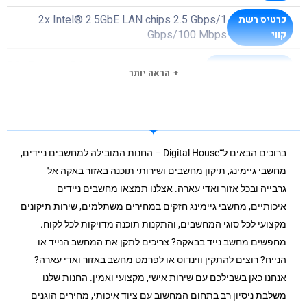
2x Intel® 2.5GbE LAN chips 2.5 Gbps/1
כרטיס רשת
Gbps/100 Mbps
קווי
PCI Express 5.0 X16
ממשק כרטיס מסך
הראה יותר
יש
QFLASH
3 שנים
תקופת אחריות
ברוכים הבאים ל־Digital House – החנות המובילה למחשבים ניידים,
מחשבי גיימינג, תיקון מחשבים ושירותי תוכנה באזור באקה אל
גרבייה ובכל אזור ואדי עארה. אצלנו תמצאו מחשבים ניידים
איכותיים, מחשבי גיימינג חזקים במחירים משתלמים, שירות תיקונים
מקצועי לכל סוגי המחשבים, והתקנות תוכנה מדויקות לכל לקוח.
מחפשים מחשב נייד בבאקה? צריכים לתקן את המחשב הנייד או
הנייח? רוצים להתקין ווינדוס או לפרמט מחשב באזור ואדי עארה?
אנחנו כאן בשבילכם עם שירות אישי, מקצועי ואמין. החנות שלנו
משלבת ניסיון רב בתחום המחשוב עם ציוד איכותי, מחירים הוגנים