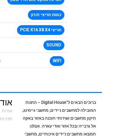
כמות חריצי זכרון
חריצי PCIE X16 X8 X4
SOUND
5
WIFI
אודי
ברוכים הבאים ל־Digital House – החנות
המובילה למחשבים ניידים, מחשבי גיימינג,
אודות
תיקון מחשבים ושירותי תוכנה באזור באקה
מדניות 
אל גרבייה ובכל אזור ואדי עארה. אצלנו
תמצאו מחשבים ניידים איכותיים, מחשבי