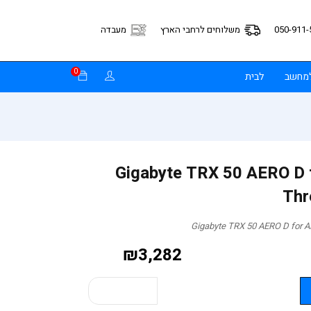
050-911-
משלוחים לרחבי הארץ
מעבדה
0
למחשב
לבית
Gigabyte TRX 50 AERO D fo
Thr
₪
3,282
קנה עכשיו