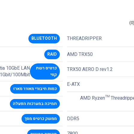
THREADRIPPER
BLUETOOTH
AMD TRX50
RAID
tia 10GbE LAN
כרטיס רשת
TRX50 AERO D rev1.2
/1Gbit/100Mbit
קווי
E-ATX
כמות חיבורי מאורר מארז
AMD Ryzen™ Threadripp
תמיכה במערכות הפעלה
DDR5
ממשק כרטיס מסך
7800