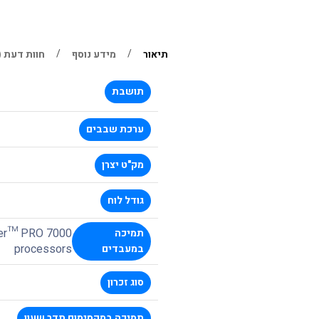
תיאור
מידע נוסף
חוות דעת (0)
תושבת
ערכת שבבים
מק"ט יצרן
גודל לוח
er™ PRO 7000
תמיכה
processors
במעבדים
סוג זכרון
תמיכה במקסימום תדר שעון