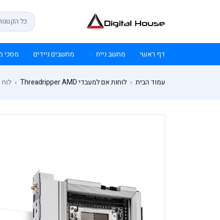
דף ראשי
מחשב נייח
מחשבים ניידים
מסכי מ
עמוד הבית
לוחות אם למעבדי Threadripper AMD
לוח Gigabyte TRX 50 AERO D for AMD Ryzen Threadripper pro 7000
›
›