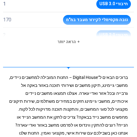
1
חיבורי USB 3.0
170
גובה מקסימלי לקירור מעבד במ"מ
2
חיבורי 2.0 USB
הראה יותר
אוזניות+מיקרופון
חיבור
אין מקום לצורב פנימי!!
מקום לצורב
ברוכים הבאים ל־Digital House – החנות המובילה למחשבים ניידים,
שחור
צבע מארז
מחשבי גיימינג, תיקון מחשבים ושירותי תוכנה באזור באקה אל
גרבייה ובכל אזור ואדי עארה. אצלנו תמצאו מחשבים ניידים
תחתון
מיקום ספק כוח
איכותיים, מחשבי גיימינג חזקים במחירים משתלמים, שירות תיקונים
מקצועי לכל סוגי המחשבים, והתקנות תוכנה מדויקות לכל לקוח.
שנתיים
תקופת אחריות
מחפשים מחשב נייד בבאקה? צריכים לתקן את המחשב הנייד או
הנייח? רוצים להתקין ווינדוס או לפרמט מחשב באזור ואדי עארה?
אנחנו כאן בשבילכם עם שירות אישי, מקצועי ואמין. החנות שלנו