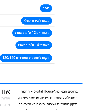
רוחב
מקום לקירור נוזלי
מאווררים 12 ס"מ במארז
מאוררי 14 ס"מ במארז
מקום לתוספת מאוררים 120/140
אודי
ברוכים הבאים ל־Digital House – החנות
המובילה למחשבים ניידים, מחשבי גיימינג,
אודות
תיקון מחשבים ושירותי תוכנה באזור באקה
מדניות 