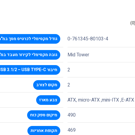
0-761345-80103-4
גודל מקסימלי לכרטיס מסך במ"מ
Mid Tower
גובה מקסימלי לקירור מעבד במ"
2
חיבור USB 3.1/2 – USB TYPE-C
2
מקום לצורב
ATX, micro-ATX ,mini-ITX ,E-ATX
צבע מארז
490
מיקום ספק כוח
469
תקופת אחריות