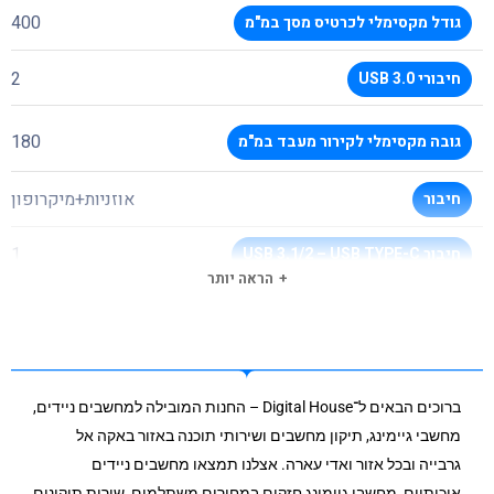
400
גודל מקסימלי לכרטיס מסך במ"מ
2
חיבורי USB 3.0
180
גובה מקסימלי לקירור מעבד במ"מ
אוזניות+מיקרופון
חיבור
1
חיבור USB 3.1/2 – USB TYPE-C
הראה יותר
אין מקום לצורב פנימי!!
מקום לצורב
שחור
צבע מארז
ברוכים הבאים ל־Digital House – החנות המובילה למחשבים ניידים,
תחתון
מיקום ספק כוח
מחשבי גיימינג, תיקון מחשבים ושירותי תוכנה באזור באקה אל
גרבייה ובכל אזור ואדי עארה. אצלנו תמצאו מחשבים ניידים
שנתיים
תקופת אחריות
איכותיים, מחשבי גיימינג חזקים במחירים משתלמים, שירות תיקונים