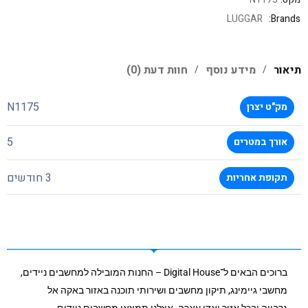
LUGGAR
Brands:
תיאור
מידע נוסף
חוות דעת (0)
N1175
מק"ט יצרן
5
אורך במטרים
3 חודשים
תקופת אחריות
ברוכים הבאים ל־Digital House – החנות המובילה למחשבים ניידים,
מחשבי גיימינג, תיקון מחשבים ושירותי תוכנה באזור באקה אל
גרבייה ובכל אזור ואדי עארה. אצלנו תמצאו מחשבים ניידים