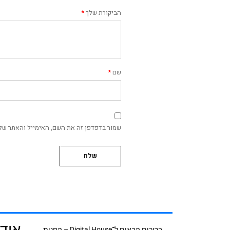
הביקורת שלך
*
שם
*
שמור בדפדפן זה את השם, האימייל והאתר של
אודי
ברוכים הבאים ל־Digital House – החנות