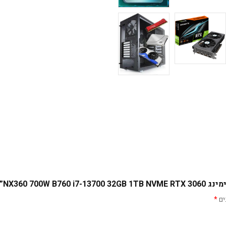
NX360 700W ”
ים
*