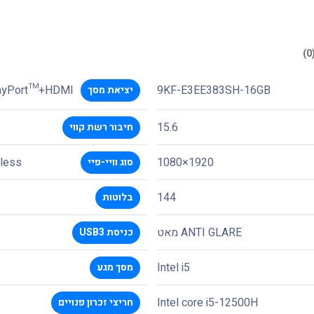
playPort™+HDMI
9KF-E3EE383SH-16GB
יציאת מסך
15.6
חיבור רשת קווי
eless
1920×1080
סוג וויי-פיי
144
בלוטות
ANTI GLARE מאט
כניסת USB3
Intel i5
מסך מגע
Intel core i5-12500H
חריצי זכרון פנויים