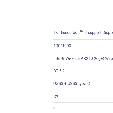
1x Thunderbolt™ 4 support Dis
100/1000
Intel® Wi-Fi 6E AX210 (Gig+) Wir
BT 5.2
USB3 + USB3 type C
לא
0