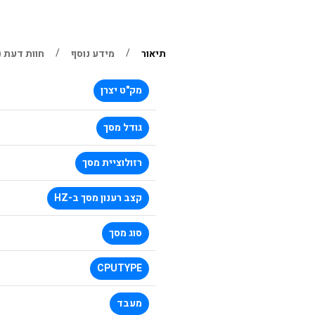
תיאור
מידע נוסף
חוות דעת (0)
מק"ט יצרן
גודל מסך
רזולוציית מסך
קצב רענון מסך ב-HZ
סוג מסך
CPUTYPE
מעבד