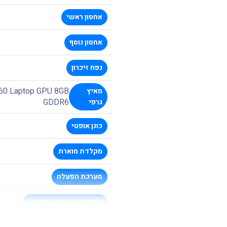
אחסון ראשי
אחסון נוסף
נפח זיכרון
60 Laptop GPU 8GB
מאיץ
GDDR6
גרפי
כונן אופטי
מקלדת מוארת
מערכת הפעלה
תמיכה במערכות הפעלה