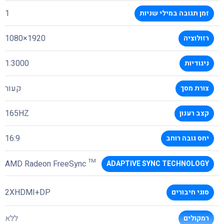
1
זמן תגובה במילי שניות
1920×1080
רזולוציה
1:3000
ניגודיות
קעור
צורת מסך
165HZ
קצב רענון
16:9
יחס גובה רוחב
™ AMD Radeon FreeSync
ADAPTIVE SYNC TECHNOLOGY
2XHDMI+DP
סוגי חיבורים
ללא
רמקולים