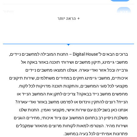
שחור
צבע
הראה יותר
178º/178º
זווית צפיה
100X100
VESA
ברוכים הבאים ל־Digital House – החנות המובילה למחשבים ניידים,
לא
סיבוב
מחשבי גיימינג, תיקון מחשבים ושירותי תוכנה באזור באקה אל
גרבייה ובכל אזור ואדי עארה. אצלנו תמצאו מחשבים ניידים
3 שנים באתר לקוח
תקופת אחריות
איכותיים, מחשבי גיימינג חזקים במחירים משתלמים, שירות תיקונים
מקצועי לכל סוגי המחשבים, והתקנות תוכנה מדויקות לכל לקוח.
מחפשים מחשב נייד בבאקה? צריכים לתקן את המחשב הנייד או
הנייח? רוצים להתקין ווינדוס או לפרמט מחשב באזור ואדי עארה?
אנחנו כאן בשבילכם עם שירות אישי, מקצועי ואמין. החנות שלנו
משלבת ניסיון רב בתחום המחשוב עם ציוד איכותי, מחירים הוגנים
ושירות מהיר. הצטרפו למאות לקוחות מרוצים מהאזור שמקבלים
פתרונות אמיתיים לכל בעיה במחשב.