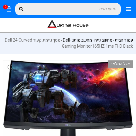
0
עמוד הבית
מחשב נייח
מחשב מותג
Dell
מסך גיימיג קעור Dell 24 Curved
›
›
›
›
Gaming Monitor165HZ 1ms FHD Black
אזל המלאי