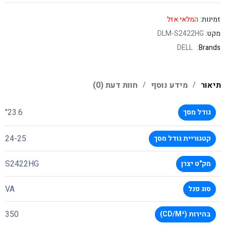
זמינות:
המלאי אזל
מקט:
DLM-S2422HG
DELL
Brands:
תיאור
מידע נוסף
חוות דעת (0)
23.6"
גודל מסך
24-25
קטגוריית גודל מסך
S2422HG
מק"ט יצרן
VA
סוג פנל
350
בהירות (CD/M²)