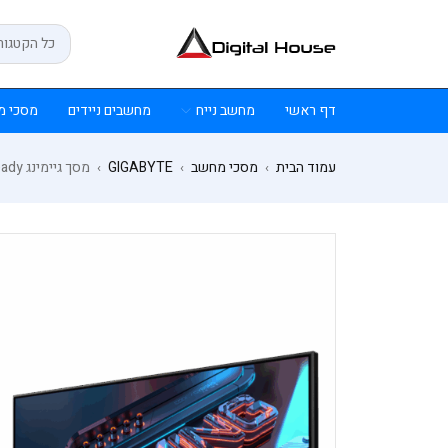
דף ראשי
מחשב נייח
מחשבים ניידים
מסכי מ
עמוד הבית
מסכי מחשב
GIGABYTE
מסך גיימינג Gigabyte GS27QA QHD SS IPS 180Hz 1MS HDR Ready
›
›
›