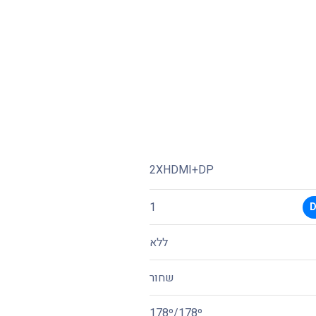
2XHDMI+DP
1
D
ללא
שחור
178º/178º