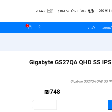
050-911-
משלוחים לרחבי הארץ
מעבדה
0
למחשב
לבית
נג Gigabyte GS27QA QHD SS IPS 180Hz
₪
748
קנה עכשיו