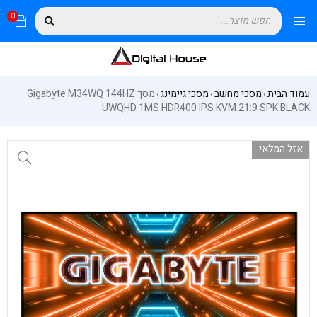
0
עמוד הבית
מסכי מחשב
מסכי גיימינג
מסך Gigabyte M34WQ 144HZ
›
›
›
UWQHD 1MS HDR400 IPS KVM 21:9 SPK BLACK
אזל המלאי