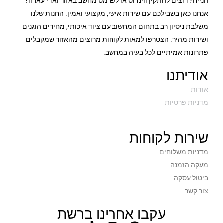
הנייח? רוצים להתקין ווינדוס או לפרמט מחשב באזור ואדי עארה?
WQHD
הערה
אנחנו כאן בשבילכם עם שירות אישי, מקצועי ואמין. החנות שלנו
משלבת ניסיון רב בתחום המחשוב עם ציוד איכותי, מחירים הוגנים
3 שנים
תקופת אחריות
ושירות מהיר. הצטרפו למאות לקוחות מרוצים מהאזור שמקבלים
פתרונות אמיתיים לכל בעיה במחשב.
אודיתנו
אודות
מדניות פרטיות
שירות לקוחות
מדניות משלוחים
מעקה הזמנה
ביטול עסקה
צור קשר
עקבו אחרינו ברשת