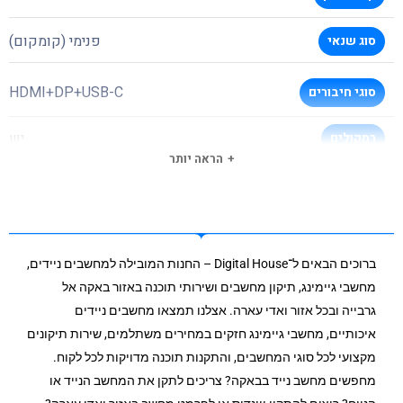
פנימי (קומקום)
סוג שנאי
HDMI+DP+USB-C
סוגי חיבורים
יש
רמקולים
הראה יותר
שחור
צבע
178º/178º
זווית צפיה
ברוכים הבאים ל־Digital House – החנות המובילה למחשבים ניידים,
100X100
VESA
מחשבי גיימינג, תיקון מחשבים ושירותי תוכנה באזור באקה אל
גרבייה ובכל אזור ואדי עארה. אצלנו תמצאו מחשבים ניידים
USB 3.0 HUB
חיבור USB
איכותיים, מחשבי גיימינג חזקים במחירים משתלמים, שירות תיקונים
מקצועי לכל סוגי המחשבים, והתקנות תוכנה מדויקות לכל לקוח.
לא
סיבוב
מחפשים מחשב נייד בבאקה? צריכים לתקן את המחשב הנייד או