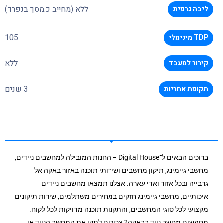
ללא (מחייב כ.מסך בנפרד)
ליבה גרפית
105
TDP מינימלי
ללא
קירור למעבד
3 שנים
תקופת אחריות
ברוכים הבאים ל־Digital House – החנות המובילה למחשבים ניידים,
מחשבי גיימינג, תיקון מחשבים ושירותי תוכנה באזור באקה אל
גרבייה ובכל אזור ואדי עארה. אצלנו תמצאו מחשבים ניידים
איכותיים, מחשבי גיימינג חזקים במחירים משתלמים, שירות תיקונים
מקצועי לכל סוגי המחשבים, והתקנות תוכנה מדויקות לכל לקוח.
מחפשים מחשב נייד בבאקה? צריכים לתקן את המחשב הנייד או