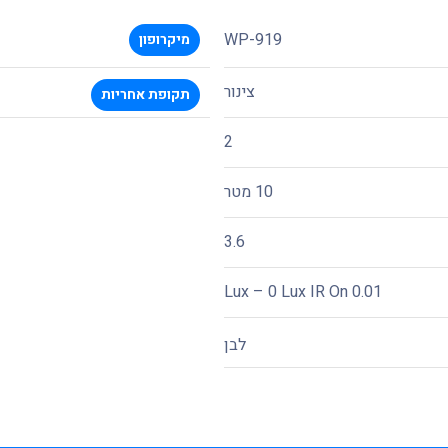
WP-919
מיקרופון
צינור
תקופת אחריות
2
10 מטר
3.6
0.01 Lux – 0 Lux IR On
לבן