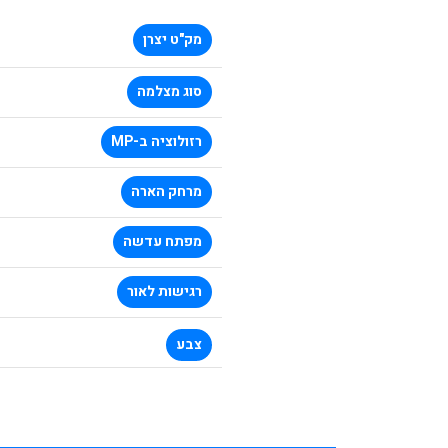
מק"ט יצרן
סוג מצלמה
רזולוציה ב-MP
מרחק הארה
מפתח עדשה
רגישות לאור
צבע