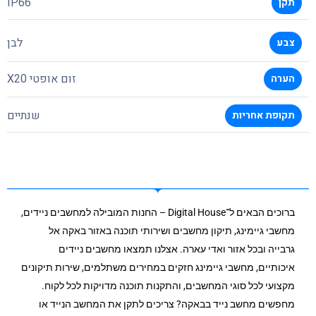
IP66
תקן
לבן
צבע
זום אופטי X20
הערה
שנתיים
תקופת אחריות
ברוכים הבאים ל־Digital House – החנות המובילה למחשבים ניידים,
מחשבי גיימינג, תיקון מחשבים ושירותי תוכנה באזור באקה אל
גרבייה ובכל אזור ואדי עארה. אצלנו תמצאו מחשבים ניידים
איכותיים, מחשבי גיימינג חזקים במחירים משתלמים, שירות תיקונים
מקצועי לכל סוגי המחשבים, והתקנות תוכנה מדויקות לכל לקוח.
מחפשים מחשב נייד בבאקה? צריכים לתקן את המחשב הנייד או