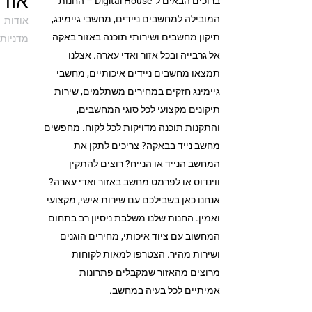
אודי
ברוכים הבאים ל־Digital House – החנות
המובילה למחשבים ניידים, מחשבי גיימינג,
אודות
תיקון מחשבים ושירותי תוכנה באזור באקה
מדניות 
אל גרבייה ובכל אזור ואדי עארה. אצלנו
תמצאו מחשבים ניידים איכותיים, מחשבי
גיימינג חזקים במחירים משתלמים, שירות
תיקונים מקצועי לכל סוגי המחשבים,
והתקנות תוכנה מדויקות לכל לקוח. מחפשים
מחשב נייד בבאקה? צריכים לתקן את
המחשב הנייד או הנייח? רוצים להתקין
ווינדוס או לפרמט מחשב באזור ואדי עארה?
אנחנו כאן בשבילכם עם שירות אישי, מקצועי
ואמין. החנות שלנו משלבת ניסיון רב בתחום
המחשוב עם ציוד איכותי, מחירים הוגנים
ושירות מהיר. הצטרפו למאות לקוחות
מרוצים מהאזור שמקבלים פתרונות
אמיתיים לכל בעיה במחשב.