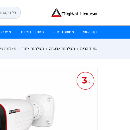
דף ראשי
מחשב נייח
מחשבים ניידים
מסכי מ
עמוד הבית
מצלמות אבטחה
מצלמות צינור
מצלמת צינור K0AP AHD 2.8mm Lens 20m IR IP67
›
›
›