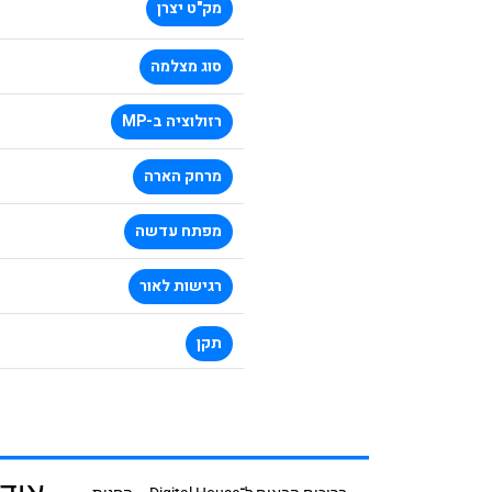
מק"ט יצרן
סוג מצלמה
רזולוציה ב-MP
מרחק הארה
מפתח עדשה
רגישות לאור
תקן