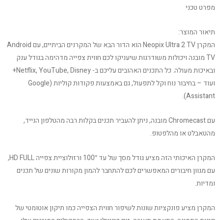
מפרט טכני
תיאור המוצר:
המקרן Neopix Ultra 2 TV הוא הדור הבא של המקרנים הביתיים, עם Android
TV מובנה ויכולות משודרגות שיעניקו לכם חווית צפייה מדהימה בגודל ענק
ובאיכות מעולה. כל התכנים האהובים עליכם ב- Netflix, YouTube, Disney+
ועוד – בחיבור נוח וקל לתפעול, גם באמצעות פקודות קוליות (Google
Assistant).
עם Chromecast מובנה, ניתן להעביר תכנים בקלות רבה מהטלפון הנייד,
מהטאבלט או מהלפטופ.
המקרן האיכותי הזה מציע גודל מסך של עד 100″ ורזולוציית צפייה HD FULL,
עם מגוון חיבורים המאפשרים לכם להתחבר להמון מקורות שונים של תכנים
ומדיות.
המקרן מציע פונקציות שונות לשיפור חווית הצפייה כמו תיקון אוטומטי של