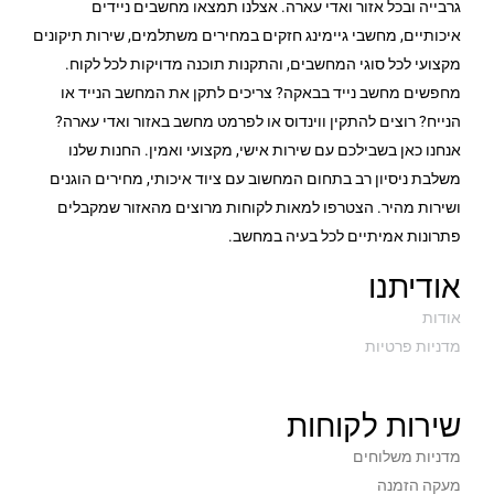
גרבייה ובכל אזור ואדי עארה. אצלנו תמצאו מחשבים ניידים
מרחק מהמסך: 80 עד 200 ס”מ
איכותיים, מחשבי גיימינג חזקים במחירים משתלמים, שירות תיקונים
יחס גובה:16:9
מקצועי לכל סוגי המחשבים, והתקנות תוכנה מדויקות לכל לקוח.
התאמת פוקוס: ידנית
מחפשים מחשב נייד בבאקה? צריכים לתקן את המחשב הנייד או
זום דיגיטלי: 60-100%
הנייח? רוצים להתקין ווינדוס או לפרמט מחשב באזור ואדי עארה?
Auto Rotate, Keystone
אנחנו כאן בשבילכם עם שירות אישי, מקצועי ואמין. החנות שלנו
זיכרון מובנה: 16GB
משלבת ניסיון רב בתחום המחשוב עם ציוד איכותי, מחירים הוגנים
מערכת הפעלה: Philips OS
ושירות מהיר. הצטרפו למאות לקוחות מרוצים מהאזור שמקבלים
חיבורים: Wi-Fi, Google Cast, HDMI, USB, 3.5 mm audio, Optical Out:
פתרונות אמיתיים לכל בעיה במחשב.
SPDIF
Amlogic S905Y2, OS: Android™ 10.0, DRAM: DDR 2GB Flash: 8GB
אודיתנו
eMMC
אודות
רמקולים מובנים: 2*15W עם סראונד ו-DSP
מדניות פרטיות
מימדי המוצר: 113.5*260*310 מ”מ
מה באריזה: מקרן NPX643, מתאם לחשמל, שלט רחוק חכם, סוללות, תעודת
אחריות ומדריך שימוש.
שירות לקוחות
מדניות משלוחים
מעקה הזמנה