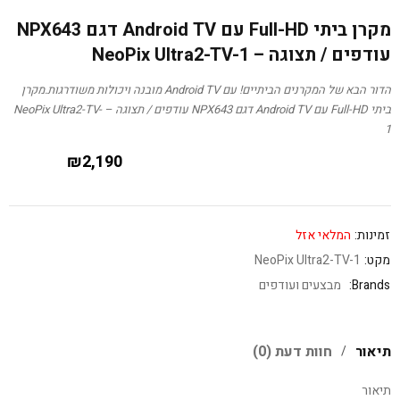
מקרן ביתי Full-HD עם Android TV דגם NPX643
עודפים / תצוגה – NeoPix Ultra2-TV-1
הדור הבא של המקרנים הביתיים! עם Android TV מובנה ויכולות משודרגות.מקרן
ביתי Full-HD עם Android TV דגם NPX643 עודפים / תצוגה – NeoPix Ultra2-TV-
1
₪
2,190
זמינות:
המלאי אזל
מקט:
NeoPix Ultra2-TV-1
Brands:
מבצעים ועודפים
תיאור
חוות דעת (0)
תיאור