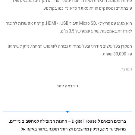
פינות התמונה, התאמת תאורה, זום דיגיטלי ועוד. הרמקולים המובנים שלו
עוצמתיים ומספקים חווית סאונד סראונד כמו בקולנוע.
הוא מגיע עם חריץ ל- ,Micro SD חיבור USB ו- HDMI. קיימת אפשרות לחיבור
לאוזניות באמצעות שקע שמע של 3.5 מ”מ.
המקרן בעל עיצוב מודרני ובעל עמידות גבוהה לשימוש יומיומי. ניתן לשימוש
עד 30,000 שעות.
המוצר:
תצוגה: LCD
הראה יותר
מקור אור:LED , עד 30000 שעות
בהירות: 100% REC 709
יחס ניגודיות: 3000:1
רזולציה: 1080*1920
ברוכים הבאים ל־Digital House – החנות המובילה למחשבים ניידים,
יחס לגודל מסך: 1:1.4
מחשבי גיימינג, תיקון מחשבים ושירותי תוכנה באזור באקה אל
גודל ההקרנה: 20-100″