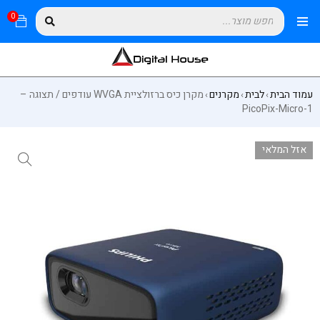
0
עמוד הבית
לבית
מקרנים
מקרן כיס ברזולציית WVGA עודפים / תצוגה –
›
›
›
PicoPix-Micro-1
אזל המלאי