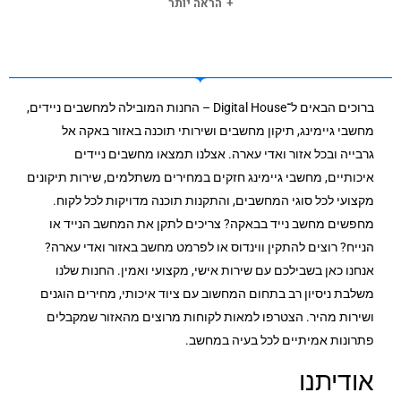
הראה יותר
יחס גובה: 16:9
התאמת פוקוס: ידנית
נגן מדיה משולב במכשיר
רמקול 2W
חיבור Bluetooth
ברוכים הבאים ל־Digital House – החנות המובילה למחשבים ניידים,
ניתן לחבר מדיות חיצוניות כגון רמקולים, מכשירי אחסון , USBועוד
מחשבי גיימינג, תיקון מחשבים ושירותי תוכנה באזור באקה אל
HDMIx1
גרבייה ובכל אזור ואדי עארה. אצלנו תמצאו מחשבים ניידים
שקע שמע של 3.5 מ”מ
איכותיים, מחשבי גיימינג חזקים במחירים משתלמים, שירות תיקונים
מתאם USB לMicro USB
מקצועי לכל סוגי המחשבים, והתקנות תוכנה מדויקות לכל לקוח.
פורמטי וידיאו נתמכים: AVI, MKV, WMV, MOV, FLV, MP4, MPEG
מחפשים מחשב נייד בבאקה? צריכים לתקן את המחשב הנייד או
פורמטי שמע נתמכים: : MP3, WMA, OGG, AAC, FLAC, APE
הנייח? רוצים להתקין ווינדוס או לפרמט מחשב באזור ואדי עארה?
פורמטים של תמונות: BMP, PNG, JPEG, GIF
אנחנו כאן בשבילכם עם שירות אישי, מקצועי ואמין. החנות שלנו
ממדי המוצר :76*74*34 מ”מ 225 גרם
משלבת ניסיון רב בתחום המחשוב עם ציוד איכותי, מחירים הוגנים
סוללה 3000 MAHעד 115 דקות של שימוש ללא הטענה
ושירות מהיר. הצטרפו למאות לקוחות מרוצים מהאזור שמקבלים
מתאם חשמל: 5v 2A
פתרונות אמיתיים לכל בעיה במחשב.
מה באריזה: מקרן PPX320, מדריך שימוש.
אודיתנו