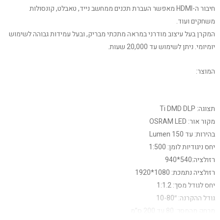
חיבור ה-HDMI מאפשר העברת תכנים ממחשב נייד, טאבלט, קונסולות
משחקים ועוד.
המקרן בעל עיצוב מודרני במראה מתכתי מבריק, ובעל עמידות גבוהה לשימוש
יומיומי. ניתן לשימוש עד 20,000 שעות.
המוצר:
תצוגה: Ti DMD DLP
מקור אור: OSRAM LED
בהירות: עד 150 Lumen
יחס ניגודיות לומן: 1:500
רזולציה:540*940
רזולציה נתמכת: 1080*1920
יחס לגודל מסך: 1:1.2
גודל ההקרנה: 10-80″
מרחק מהמסך: 80 עד 200 ס”מ