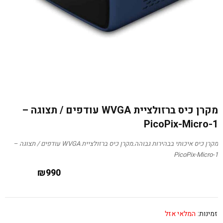
מקרן כיס ברזולציית WVGA עודפים / תצוגה –
PicoPix-Micro-1
מקרן כיס איכותי בבהירות גבוהה.מקרן כיס ברזולציית WVGA עודפים / תצוגה –
PicoPix-Micro-1
₪
990
זמינות:
המלאי אזל