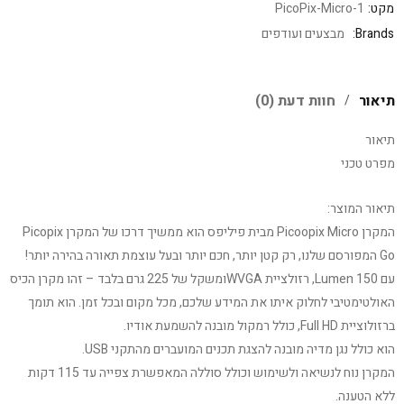
מקט:
PicoPix-Micro-1
Brands:
מבצעים ועודפים
תיאור
חוות דעת (0)
תיאור
מפרט טכני
תיאור המוצר:
המקרן Picoopix Micro מבית פיליפס הוא ממשיך דרכו של המקרן Picopix
Go המפורסם שלנו, רק קטן יותר, חכם יותר ובעל עוצמת תאורה בהירה יותר!
עם 150 Lumen, רזולציית WVGAומשקל של 225 גרם בלבד – זהו מקרן הכיס
האולטימטיבי לחלוק איתו את המידע שלכם, מכל מקום ובכל זמן. הוא תומך
ברזולוציית Full HD, כולל רמקול מובנה להשמעת אודיו.
הוא כולל נגן מדיה מובנה להצגת תכנים המועברים מהתקני USB.
המקרן נוח לנשיאה ולשימוש וכולל סוללה המאפשרת צפייה עד 115 דקות
ללא הטענה.