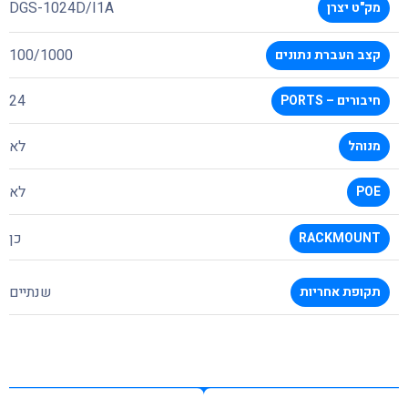
DGS-1024D/I1A
מק"ט יצרן
100/1000
קצב העברת נתונים
24
חיבורים – PORTS
לא
מנוהל
לא
POE
כן
RACKMOUNT
שנתיים
תקופת אחריות