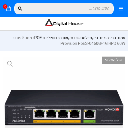
0
עמוד הבית
ציוד היקפי למחשב
תקשורת
סוויצ'ים
POE
מתג 5 פורט
›
›
›
›
›
Provision PoES-0460G+1G HPD 60W
אזל המלאי