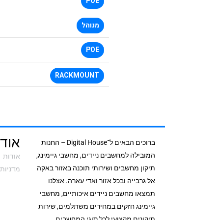
POE
מנוהל
POE
RACKMOUNT
אודי
ברוכים הבאים ל־Digital House – החנות
המובילה למחשבים ניידים, מחשבי גיימינג,
אודות
תיקון מחשבים ושירותי תוכנה באזור באקה
מדניות 
אל גרבייה ובכל אזור ואדי עארה. אצלנו
תמצאו מחשבים ניידים איכותיים, מחשבי
גיימינג חזקים במחירים משתלמים, שירות
תיקונים מקצועי לכל סוגי המחשבים,