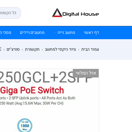
דף ראשי
מחשב נייח
מחשבים ניידים
מסכי מ
עמוד הבית
ציוד היקפי למחשב
תקשורת
סוויצ'ים
E
›
›
›
›
אזל המלאי