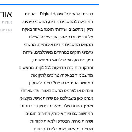
אודי
ברוכים הבאים ל־Digital House – החנות
המובילה למחשבים ניידים, מחשבי גיימינג,
אודות
תיקון מחשבים ושירותי תוכנה באזור באקה
מדניות 
אל גרבייה ובכל אזור ואדי עארה. אצלנו
תמצאו מחשבים ניידים איכותיים, מחשבי
גיימינג חזקים במחירים משתלמים, שירות
תיקונים מקצועי לכל סוגי המחשבים,
והתקנות תוכנה מדויקות לכל לקוח. מחפשים
מחשב נייד בבאקה? צריכים לתקן את
המחשב הנייד או הנייח? רוצים להתקין
ווינדוס או לפרמט מחשב באזור ואדי עארה?
אנחנו כאן בשבילכם עם שירות אישי, מקצועי
ואמין. החנות שלנו משלבת ניסיון רב בתחום
המחשוב עם ציוד איכותי, מחירים הוגנים
ושירות מהיר. הצטרפו למאות לקוחות
מרוצים מהאזור שמקבלים פתרונות