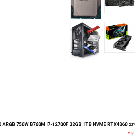
CX300 A”
ים
*