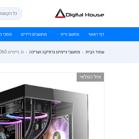
דף ראשי
מחשב נייח
מחשבים ניידים
מסכי מ
עמוד הבית
מחשבי גיימינג גרפיקה ועריכה
מ. גיימינג CX300 ARGB 750W B760M I7-12700F 32GB 1TB NVME RTX4060
›
›
אזל המלאי