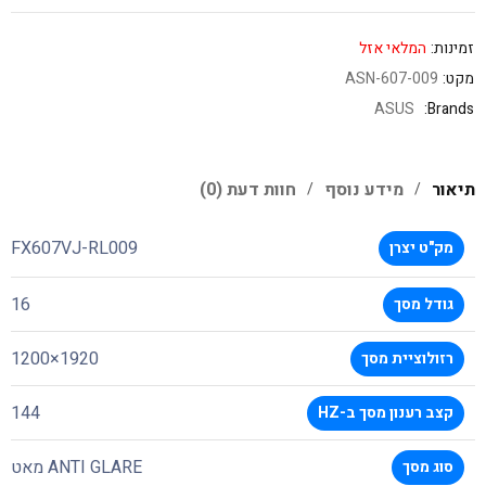
זמינות:
המלאי אזל
מקט:
ASN-607-009
ASUS
Brands:
תיאור
מידע נוסף
חוות דעת (0)
FX607VJ-RL009
מק"ט יצרן
16
גודל מסך
1920×1200
רזולוציית מסך
144
קצב רענון מסך ב-HZ
ANTI GLARE מאט
סוג מסך