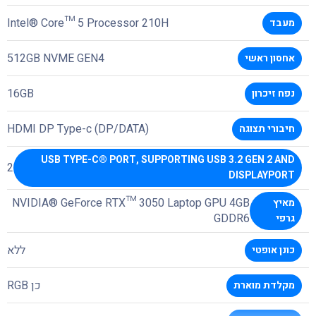
Intel® Core™ 5 Processor 210H
מעבד
512GB NVME GEN4
אחסון ראשי
16GB
נפח זיכרון
HDMI DP Type-c (DP/DATA)
חיבורי תצוגה
USB TYPE-C® PORT, SUPPORTING USB 3.2 GEN 2 AND
2
DISPLAYPORT
NVIDIA® GeForce RTX™ 3050 Laptop GPU 4GB
מאיץ
GDDR6
גרפי
ללא
כונן אופטי
כן RGB
מקלדת מוארת