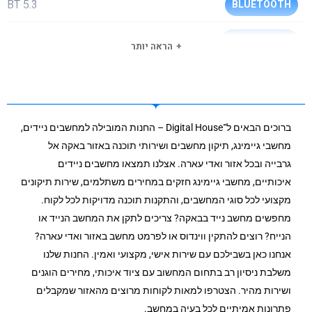
BT 5.3
BLUETOOTH
FreeDOS
מערכת הפעלה
הראה יותר
windows 10/11 64BIT
תמיכה במערכות הפעלה
720P
מצלמת רשת
ברוכים הבאים ל־Digital House – החנות המובילה למחשבים ניידים,
מחשבי גיימינג, תיקון מחשבים ושירותי תוכנה באזור באקה אל
HDMI + USB-C® 3.2 Gen 1 (Support DP 1.2)
יציאת מסך
גרבייה ובכל אזור ואדי עארה. אצלנו תמצאו מחשבים ניידים
איכותיים, מחשבי גיימינג חזקים במחירים משתלמים, שירות תיקונים
100/1000
חיבור רשת קווי
מקצועי לכל סוגי המחשבים, והתקנות תוכנה מדויקות לכל לקוח.
802.11 2X2 AC
מחפשים מחשב נייד בבאקה? צריכים לתקן את המחשב הנייד או
סוג וויי-פיי
הנייח? רוצים להתקין ווינדוס או לפרמט מחשב באזור ואדי עארה?
לא
מסך מגע
אנחנו כאן בשבילכם עם שירות אישי, מקצועי ואמין. החנות שלנו
משלבת ניסיון רב בתחום המחשוב עם ציוד איכותי, מחירים הוגנים
TPM PTT
TPM
ושירות מהיר. הצטרפו למאות לקוחות מרוצים מהאזור שמקבלים
פתרונות אמיתיים לכל בעיה במחשב.