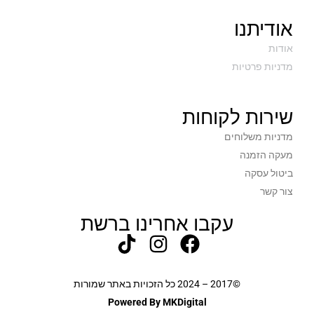
2.2
משקל בק"ג
אודיתנו
אפור
צבע
אודות
מדניות פרטיות
3 שנים
תקופת אחריות
שירות לקוחות
מדניות משלוחים
מעקה הזמנה
ביטול עסקה
צור קשר
עקבו אחרינו ברשת
©2017 – 2024 כל הזכויות באתר שמורות
Powered By MKDigital