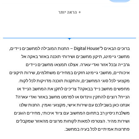
100/1000
חיבור רשת קווי
הראה יותר
Intel® AX200 Wi-Fi 6 2×2
סוג וויי-פיי
BT 5.2
בלוטות
ברוכים הבאים ל־Digital House – החנות המובילה למחשבים ניידים,
2xUSB 2.0, 1xUSB 3.2 Gen 1, 1xUSB-C 3.2 Gen
כניסת
מחשבי גיימינג, תיקון מחשבים ושירותי תוכנה באזור באקה אל
1
USB3
גרבייה ובכל אזור ואדי עארה. אצלנו תמצאו מחשבים ניידים
איכותיים, מחשבי גיימינג חזקים במחירים משתלמים, שירות תיקונים
TPM 2.0
TPM
מקצועי לכל סוגי המחשבים, והתקנות תוכנה מדויקות לכל לקוח.
מחפשים מחשב נייד בבאקה? צריכים לתקן את המחשב הנייד או
2.6
משקל בק"ג
הנייח? רוצים להתקין ווינדוס או לפרמט מחשב באזור ואדי עארה?
אנחנו כאן בשבילכם עם שירות אישי, מקצועי ואמין. החנות שלנו
אפור
צבע
משלבת ניסיון רב בתחום המחשוב עם ציוד איכותי, מחירים הוגנים
ושירות מהיר. הצטרפו למאות לקוחות מרוצים מהאזור שמקבלים
שנה
תקופת אחריות
פתרונות אמיתיים לכל בעיה במחשב.