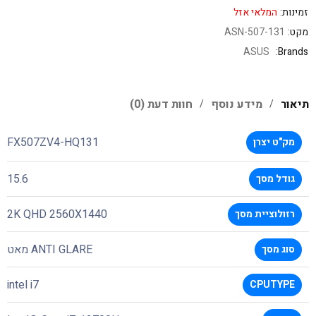
זמינות:
המלאי אזל
מקט:
ASN-507-131
ASUS
Brands:
תיאור
מידע נוסף
חוות דעת (0)
FX507ZV4-HQ131
מק"ט יצרן
15.6
גודל מסך
2K QHD 2560X1440
רזולוציית מסך
ANTI GLARE מאט
סוג מסך
intel i7
CPUTYPE