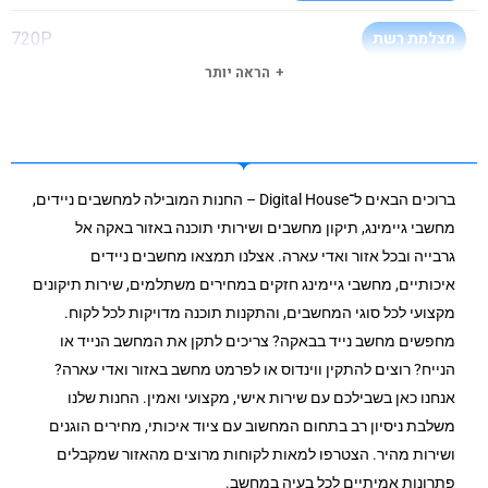
720P
מצלמת רשת
הראה יותר
HDMI
יציאת מסך
ללא כרטיס רשת קווי!!!
חיבור רשת קווי
ברוכים הבאים ל־Digital House – החנות המובילה למחשבים ניידים,
Intel® Wi-Fi 6E AX210 (Gig+) Wireless
סוג וויי-פיי
מחשבי גיימינג, תיקון מחשבים ושירותי תוכנה באזור באקה אל
גרבייה ובכל אזור ואדי עארה. אצלנו תמצאו מחשבים ניידים
BT 5.3
בלוטות
איכותיים, מחשבי גיימינג חזקים במחירים משתלמים, שירות תיקונים
1xUSB 2.0, 1xUSB 3.2 Gen 1, 1xUSB-C 3.2 Gen
כניסת
מקצועי לכל סוגי המחשבים, והתקנות תוכנה מדויקות לכל לקוח.
1
USB3
מחפשים מחשב נייד בבאקה? צריכים לתקן את המחשב הנייד או
הנייח? רוצים להתקין ווינדוס או לפרמט מחשב באזור ואדי עארה?
לא
מסך מגע
אנחנו כאן בשבילכם עם שירות אישי, מקצועי ואמין. החנות שלנו
משלבת ניסיון רב בתחום המחשוב עם ציוד איכותי, מחירים הוגנים
0
חריצי זכרון פנויים
ושירות מהיר. הצטרפו למאות לקוחות מרוצים מהאזור שמקבלים
פתרונות אמיתיים לכל בעיה במחשב.