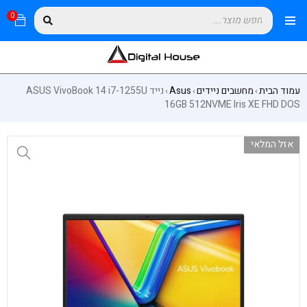
0
עמוד הבית
מחשבים ניידים
Asus
נייד ASUS VivoBook 14 i7-1255U
›
›
›
16GB 512NVME Iris XE FHD DOS
אזל המלאי