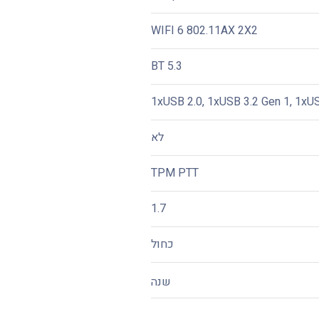
WIFI 6 802.11AX 2X2
BT 5.3
1xUSB 2.0, 1xUSB 3.2 Gen 1, 1xU
לא
TPM PTT
1.7
כחול
שנה