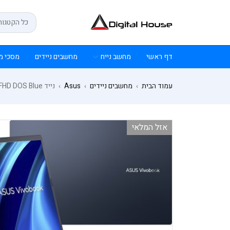
דף ראשי
מחשב נייח
מחשבים ניידים
מסכי מ
עמוד הבית
מחשבים ניידים
Asus
נייד Asus VivoBook 15 i7-1255U 16GB 512NVME 15.6 FHD DOS Blue
›
›
›
אזל המלאי