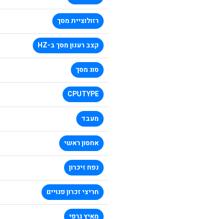
רזולוציית מסך
קצב רענון מסך ב-HZ
סוג מסך
CPUTYPE
מעבד
אחסון ראשי
נפח זיכרון
חריצי זכרון פנויים
מאיץ גרפי