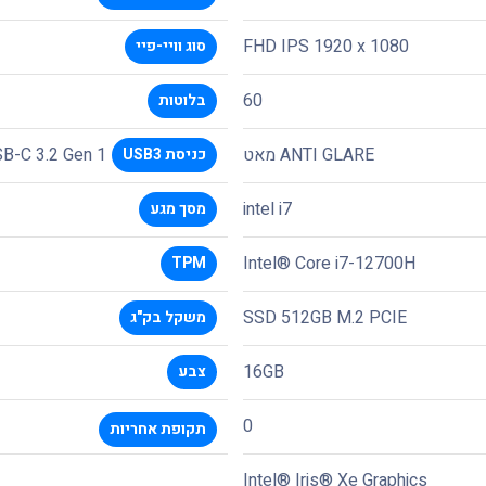
FHD IPS 1920 x 1080
סוג וויי-פיי
60
בלוטות
ANTI GLARE מאט
SB-C 3.2 Gen 1
כניסת USB3
intel i7
מסך מגע
Intel® Core i7-12700H
TPM
SSD 512GB M.2 PCIE
משקל בק"ג
16GB
צבע
0
תקופת אחריות
Intel® Iris® Xe Graphics