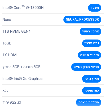
Intel® Core™ i9-13900H
מעבד
None
NEURAL PROCESSOR
1TB NVME GEN4
אחסון ראשי
16GB
נפח זיכרון
1X HDMI
חיבורי תצוגה
8GB מובנה + 8GB בחריץ
חריצי זכרון פנויים
Intel® Iris® Xe Graphics
מאיץ גרפי
ללא
כונן אופטי
כן, צבע יחיד
מקלדת מוארת