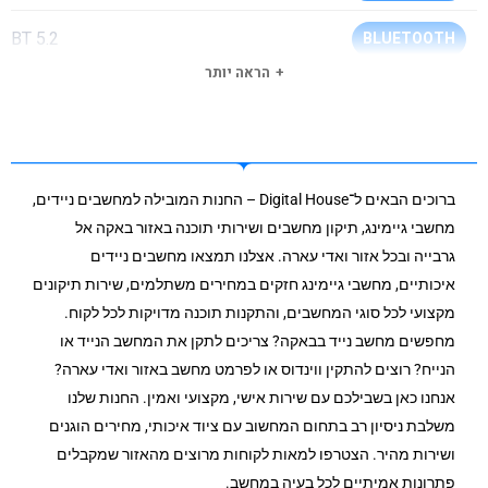
BT 5.2
BLUETOOTH
הראה יותר
FreeDOS
מערכת הפעלה
Windows 11 64BIT
תמיכה במערכות הפעלה
ברוכים הבאים ל־Digital House – החנות המובילה למחשבים ניידים,
1080P with Privacy Shutter
מצלמת רשת
מחשבי גיימינג, תיקון מחשבים ושירותי תוכנה באזור באקה אל
גרבייה ובכל אזור ואדי עארה. אצלנו תמצאו מחשבים ניידים
ללא כרטיס רשת קווי!!!
חיבור רשת קווי
איכותיים, מחשבי גיימינג חזקים במחירים משתלמים, שירות תיקונים
מקצועי לכל סוגי המחשבים, והתקנות תוכנה מדויקות לכל לקוח.
WIFI 6 802.11AX 2X2
סוג וויי-פיי
מחפשים מחשב נייד בבאקה? צריכים לתקן את המחשב הנייד או
1xUSB 2.0, 1xUSB 3.2 Gen 1, 1xUSB-C 3.2 Gen
כניסות
הנייח? רוצים להתקין ווינדוס או לפרמט מחשב באזור ואדי עארה?
1
USB
אנחנו כאן בשבילכם עם שירות אישי, מקצועי ואמין. החנות שלנו
משלבת ניסיון רב בתחום המחשוב עם ציוד איכותי, מחירים הוגנים
כן
מסך מגע
ושירות מהיר. הצטרפו למאות לקוחות מרוצים מהאזור שמקבלים
פתרונות אמיתיים לכל בעיה במחשב.