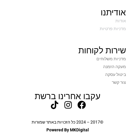
TPM PTT
TPM
אודיתנו
1.5
משקל בק"ג
אודות
מדניות פרטיות
כסוף
צבע
שנה
תקופת אחריות
שירות לקוחות
מדניות משלוחים
מעקה הזמנה
ביטול עסקה
צור קשר
עקבו אחרינו ברשת
©2017 – 2024 כל הזכויות באתר שמורות
Powered By MKDigital