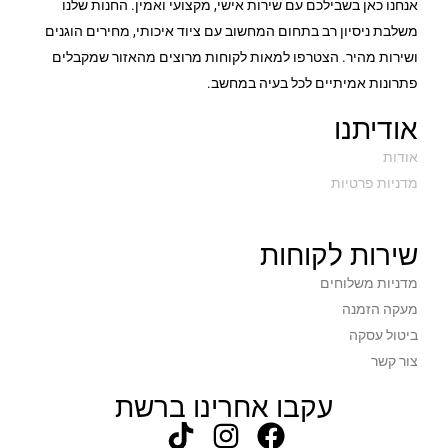
אנחנו כאן בשבילכם עם שירות אישי, מקצועי ואמין. החנות שלנו
משלבת ניסיון רב בתחום המחשוב עם ציוד איכותי, מחירים הוגנים
ללא כרטיס רשת קווי!!!
חיבור רשת קווי
ושירות מהיר. הצטרפו למאות לקוחות מרוצים מהאזור שמקבלים
פתרונות אמיתיים לכל בעיה במחשב.
Intel® Wi-Fi 6E (802.11ax 2×2)
סוג וויי-פיי
אודיתנו
2x USB 3.2 Gen 1 1x USB-C 3.2 Gen 1 (support
כניסות
data transfer, Power Delivery and DisplayPort 1.2)
USB
אודות
מדניות פרטיות
לא
מסך מגע
שירות לקוחות
TPM 2.0
TPM
מדניות משלוחים
1.5
משקל בק"ג
מעקה הזמנה
ביטול עסקה
כסוף
צבע
צור קשר
עקבו אחרינו ברשת
שנה באתר לקוח
תקופת אחריות