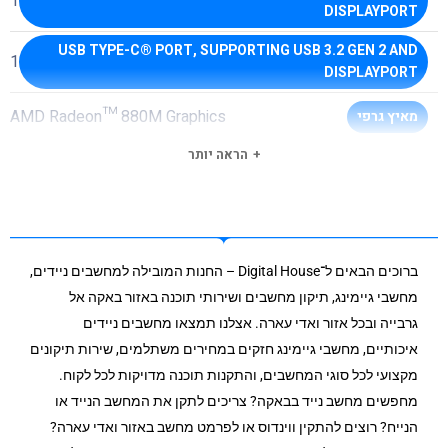
1
DISPLAYPORT
USB TYPE-C® PORT, SUPPORTING USB 3.2 GEN 2 AND
1
DISPLAYPORT
AMD Radeon™ 880M Graphics
מאיץ גרפי
הראה יותר
כן, צבע יחיד
מקלדת מוארת
BT 5.3
BLUETOOTH
ברוכים הבאים ל־Digital House – החנות המובילה למחשבים ניידים,
FreeDOS
מערכת הפעלה
מחשבי גיימינג, תיקון מחשבים ושירותי תוכנה באזור באקה אל
גרבייה ובכל אזור ואדי עארה. אצלנו תמצאו מחשבים ניידים
windows 10/11 64Bit
תמיכה במערכות הפעלה
איכותיים, מחשבי גיימינג חזקים במחירים משתלמים, שירות תיקונים
1080P with Privacy Shutter
מצלמת רשת
מקצועי לכל סוגי המחשבים, והתקנות תוכנה מדויקות לכל לקוח.
מחפשים מחשב נייד בבאקה? צריכים לתקן את המחשב הנייד או
2x Thunderbolt™ 4 Support DP + 1x USB 3.2 Gen2
יציאת
הנייח? רוצים להתקין ווינדוס או לפרמט מחשב באזור ואדי עארה?
(Type-C) Support DP
מסך