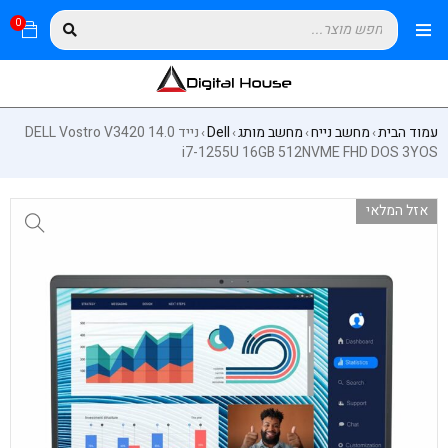
0
עמוד הבית
מחשב נייח
מחשב מותג
Dell
נייד DELL Vostro V3420 14.0
›
›
›
›
i7-1255U 16GB 512NVME FHD DOS 3YOS
אזל המלאי