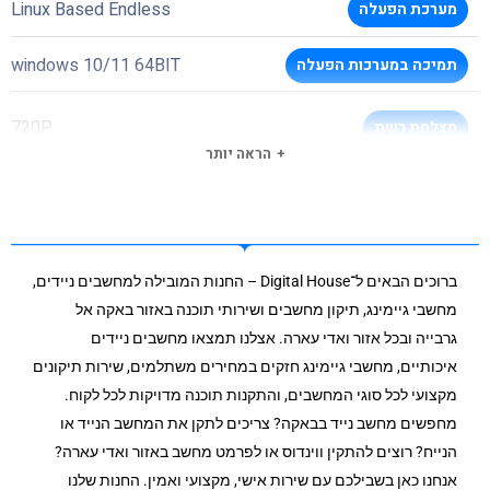
Linux Based Endless
מערכת הפעלה
windows 10/11 64BIT
תמיכה במערכות הפעלה
720P
מצלמת רשת
הראה יותר
HDMI
יציאת מסך
100/1000
חיבור רשת קווי
ברוכים הבאים ל־Digital House – החנות המובילה למחשבים ניידים,
1X1 802.11 AC
סוג וויי-פיי
מחשבי גיימינג, תיקון מחשבים ושירותי תוכנה באזור באקה אל
גרבייה ובכל אזור ואדי עארה. אצלנו תמצאו מחשבים ניידים
יש, לא צויין דגם ע"י היצרן
בלוטות
איכותיים, מחשבי גיימינג חזקים במחירים משתלמים, שירות תיקונים
מקצועי לכל סוגי המחשבים, והתקנות תוכנה מדויקות לכל לקוח.
2x USB 3.2 Gen 1 ports + 1x USB 2.0 port
כניסת USB3
מחפשים מחשב נייד בבאקה? צריכים לתקן את המחשב הנייד או
הנייח? רוצים להתקין ווינדוס או לפרמט מחשב באזור ואדי עארה?
לא
מסך מגע
אנחנו כאן בשבילכם עם שירות אישי, מקצועי ואמין. החנות שלנו