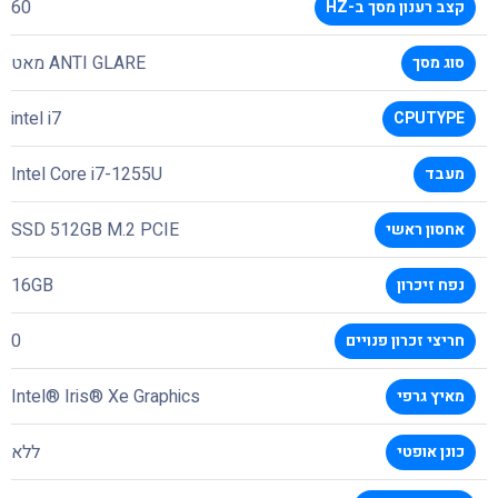
60
קצב רענון מסך ב-HZ
ANTI GLARE מאט
סוג מסך
intel i7
CPUTYPE
Intel Core i7-1255U
מעבד
SSD 512GB M.2 PCIE
אחסון ראשי
16GB
נפח זיכרון
0
חריצי זכרון פנויים
Intel® Iris® Xe Graphics
מאיץ גרפי
ללא
כונן אופטי